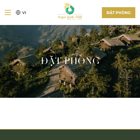
VI
ĐẶT PHÒNG
ĐẶT PHÒNG