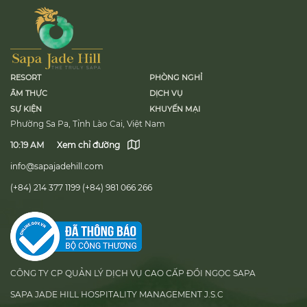
RESORT
PHÒNG NGHỈ
ẨM THỰC
DỊCH VỤ
SỰ KIỆN
KHUYẾN MẠI
Phường Sa Pa, Tỉnh Lào Cai, Việt Nam
10:19 AM
Xem chỉ đường
info@sapajadehill.com
(+84) 214 377 1199
(+84) 981 066 266
CÔNG TY CP QUẢN LÝ DỊCH VỤ CAO CẤP ĐỒI NGỌC SAPA
SAPA JADE HILL HOSPITALITY MANAGEMENT J.S.C