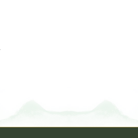
여
파
처
함
한
세
곡을