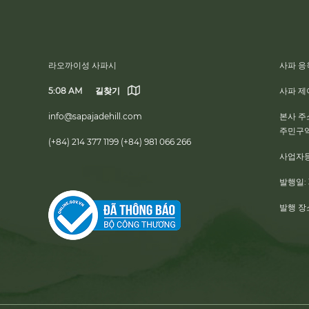
라오까이성 사파시
사파 응
5:08 AM
길찾기
사파 제
info@sapajadehill.com
본사 주
주민구역,
(+84) 214 377 1199
(+84) 981 066 266
사업자
발행일:
발행 장