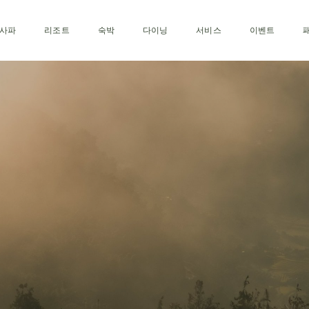
사파
리조트
숙박
다이닝
서비스
이벤트