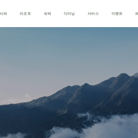
사파
리조트
숙박
다이닝
서비스
이벤트