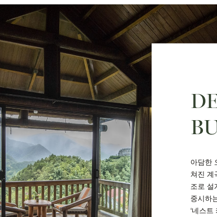
D
B
아담한 
쳐진 계
조로 설
중시하는
‘네스트 