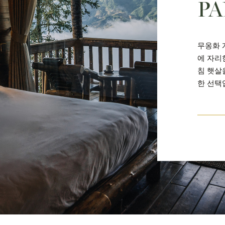
P
무옹화 
에 자리
침 햇살
한 선택