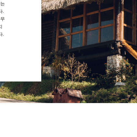
w는
다.
나무
치
다.