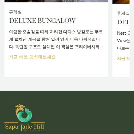
휴게실
휴게실
DELUXE BUNGALOW
DELU
아담한 오솔길을 따라 자리한 디럭스 방갈로는 푸르
Nest C
게 펼쳐진 계곡을 향해 열려 있어 더욱 매력적입니
View는
다. 독립형 구조로 설계된 이 객실은 프라이버시와
다보는 시
로맨틱한 분위기를 중시하는 커플에게 특히 잘 어울
장, 피트
지금 바로 경험해보세요
지금 바
리며, 중심 서비스 공간인 ‘네스트 캐슬(Nest
도착할 수
Castle)’까지 도보로 몇 걸음이면 닿을 수 있어 편리
은 투숙
함까지 갖추고 있습니다.