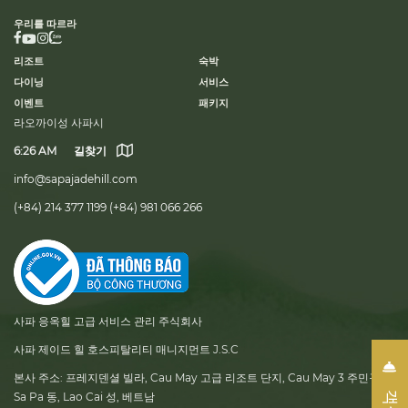
우리를 따르라
리조트
숙박
다이닝
서비스
이벤트
패키지
라오까이성 사파시
6:26 AM
길찾기
info@sapajadehill.com
(+84) 214 377 1199
(+84) 981 066 266
사파 응옥힐 고급 서비스 관리 주식회사
사파 제이드 힐 호스피탈리티 매니지먼트 J.S.C
본사 주소:
프레지덴셜 빌라, Cau May 고급 리조트 단지, Cau May 3 주민구역,
Sa Pa 동, Lao Cai 성, 베트남