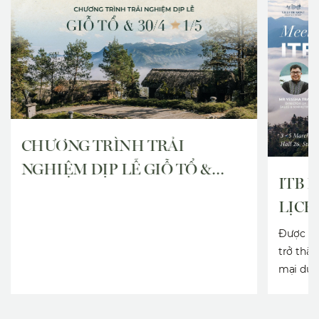
CHƯƠNG TRÌNH TRẢI
NGHIỆM DỊP LỄ GIỖ TỔ &
ITB 
30/4 – 1/5
LỊCH
Được thà
trở thà
mại du 
hàng đầu
hơn 10.0