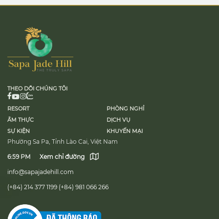
hãng hà
[…]
THEO DÕI CHÚNG TÔI
RESORT
PHÒNG NGHỈ
ẨM THỰC
DỊCH VỤ
SỰ KIỆN
KHUYẾN MẠI
Phường Sa Pa, Tỉnh Lào Cai, Việt Nam
6:59 PM
Xem chỉ đường
info@sapajadehill.com
(+84) 214 377 1199
(+84) 981 066 266