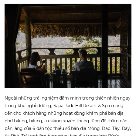
Ngoài những trải nghiệm đắm mình trong thiên nhiên ngay
trong khu nghỉ dưỡng, Sapa Jade Hill Resort & Spa mang
đến cho khách hàng những hoạt động khám phá bản địa
như biking, hiking, trekking xuyên thung lũng để thăm các
bản làng của 6 dân tộc thiểu số bản địa Mông, Dao, Tày, Dáy,
Xa Phó. Trải nghiệm homestay bản địa trong bản Rùa’s