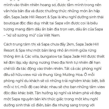
mình vào thiên nhiên hoang sơ, được tắm mình trong nền
văn hóa bản địa và được thưởng thức những món ăn hấp
dẫn. Sapa Jade Hill Resort & Spa là khu nghỉ dưỡng sinh thái
boutique độc đáo duy nhất tại Sapa vốn được coi là biểu
tượng mang đậm dấu ấn bản địa trọn vẹn, dấu ấn của Sapa
– “xứ sở sương mù” của Việt Nam.
Cách trung tâm thị xã Sapa chưa đầy 2km, Sapa Jade Hill
Resort & Spa như một bản làng nhỏ ẩn mình giữa rừng
thông êm ả. Các villa, bungalow tại Sapa Jade Hill được thiết
kế đơn lập, xây dựng nương theo địa hình tự nhiên để hạn
chế tối đa tác động vào thiên nhiên. Tất cả các phòng nghỉ
đều sở hữu view núi và thung lũng Mường Hoa. Ở mỗi
phòng nghỉ du khách sẽ có những trải nghiệm khác biệt, bởi
mỗi vị trí, mỗi độ cao khác nhau sẽ cho bạn những tầm view
độc đáo khác biệt. Tận hưởng kỳ nghỉ và khám phá vẻ đẹp
một Sapa nguyên bản khi thức giấc trong một khu nghỉ
dưỡng sinh thái cổ điển, bản địa nhưng sang trọng với