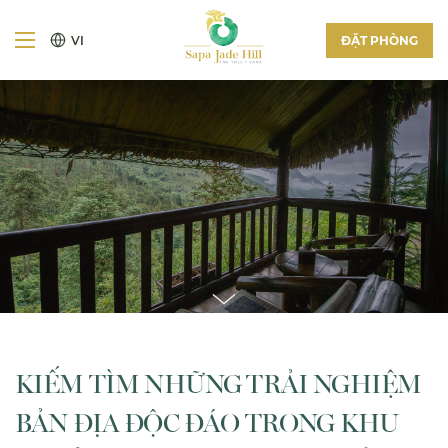
VI
ĐẶT PHÒNG
KIẾM TÌM NHỮNG TRẢI NGHIỆM
BẢN ĐỊA ĐỘC ĐÁO TRONG KHU