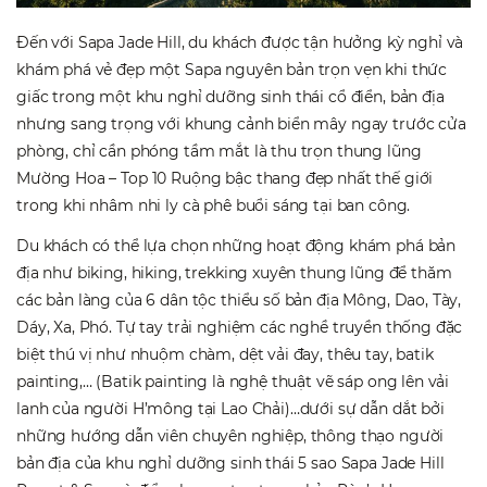
Đến với Sapa Jade Hill, du khách được tận hưởng kỳ nghỉ và
khám phá vẻ đẹp một Sapa nguyên bản trọn vẹn khi thức
giấc trong một khu nghỉ dưỡng sinh thái cổ điển, bản địa
nhưng sang trọng với khung cảnh biển mây ngay trước cửa
phòng, chỉ cần phóng tầm mắt là thu trọn thung lũng
Mường Hoa – Top 10 Ruộng bậc thang đẹp nhất thế giới
trong khi nhâm nhi ly cà phê buổi sáng tại ban công.
Du khách có thể lựa chọn những hoạt động khám phá bản
địa như biking, hiking, trekking xuyên thung lũng để thăm
các bản làng của 6 dân tộc thiểu số bản địa Mông, Dao, Tày,
Dáy, Xa, Phó. Tự tay trải nghiệm các nghề truyền thống đặc
biệt thú vị như nhuộm chàm, dệt vải đay, thêu tay, batik
painting,… (Batik painting là nghệ thuật vẽ sáp ong lên vải
lanh của người H’mông tại Lao Chải)…dưới sự dẫn dắt bởi
những hướng dẫn viên chuyên nghiệp, thông thạo người
bản địa của khu nghỉ dưỡng sinh thái 5 sao Sapa Jade Hill