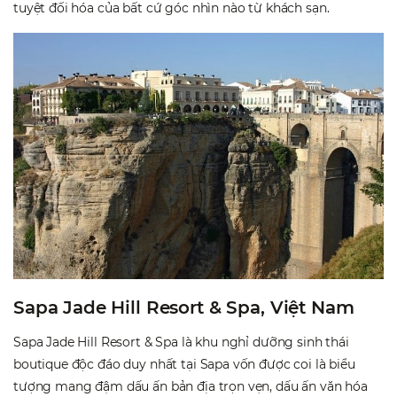
tuyệt đối hóa của bất cứ góc nhìn nào từ khách sạn.
Sapa Jade Hill Resort & Spa, Việt Nam
Sapa Jade Hill Resort & Spa là khu nghỉ dưỡng sinh thái
boutique độc đáo duy nhất tại Sapa vốn được coi là biểu
tượng mang đậm dấu ấn bản địa trọn vẹn, dấu ấn văn hóa