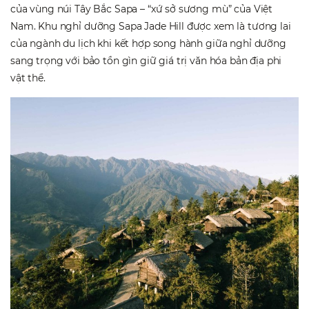
của vùng núi Tây Bắc Sapa – “xứ sở sương mù” của Việt
Nam. Khu nghỉ dưỡng Sapa Jade Hill được xem là tương lai
của ngành du lịch khi kết hợp song hành giữa nghỉ dưỡng
sang trọng với bảo tồn gìn giữ giá trị văn hóa bản địa phi
vật thể.