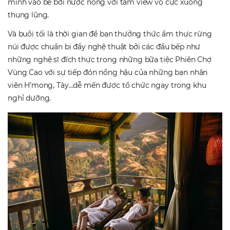
mình vào bể bơi nước nóng với tầm view vô cực xuống
thung lũng.
Và buổi tối là thời gian để bạn thưởng thức ẩm thực rừng
núi được chuẩn bị đầy nghệ thuật bởi các đầu bếp như
những nghệ sĩ đích thực trong những bữa tiệc Phiên Chợ
Vùng Cao với sự tiếp đón nồng hậu của những bạn nhân
viên H’mong, Tày…dễ mến được tổ chức ngay trong khu
nghỉ dưỡng.