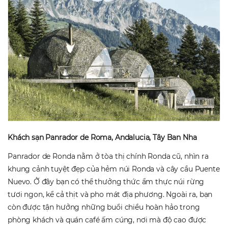
Khách sạn Panrador de Roma, Andalucia, Tây Ban Nha
Panrador de Ronda nằm ở tòa thị chính Ronda cũ, nhìn ra
khung cảnh tuyệt đẹp của hẻm núi Ronda và cây cầu Puente
Nuevo. Ở đây bạn có thể thưởng thức ẩm thực núi rừng
tươi ngon, kể cả thịt và pho mát địa phương. Ngoài ra, bạn
còn được tận hưởng những buổi chiều hoàn hảo trong
phòng khách và quán café ấm cúng, nơi mà độ cao được