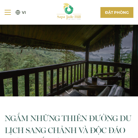
VI
ĐẶT PHÒNG
NGẮM NHỮNG THIÊN ĐƯỜNG DU
LỊCH SANG CHẢNH VÀ ĐỘC ĐÁO