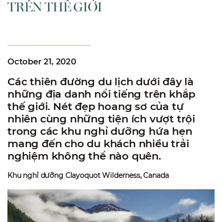
TRÊN THẾ GIỚI
October 21, 2020
Các thiên đường du lịch dưới đây là
những địa danh nổi tiếng trên khắp
thế giới. Nét đẹp hoang sơ của tự
nhiên cùng những tiện ích vượt trội
trong các khu nghỉ dưỡng hứa hẹn
mang đến cho du khách nhiều trải
nghiệm không thể nào quên.
Khu nghỉ dưỡng Clayoquot Wilderness, Canada