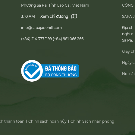
Phường Sa Pa, Tỉnh Lào Cai, Việt Nam
CÔNG 
3:10 AM
Xem chỉ đường
SAPA 
info@sapajadehill.com
Địa chỉ
nghỉ d
(+84) 214 377 1199
(+84) 981 066 266
Sa Pa, 
Giấy c
Ngày c
Nơi cấ
ch thanh toán
Chính sách hoàn hủy
Chính Sách nhận phòng