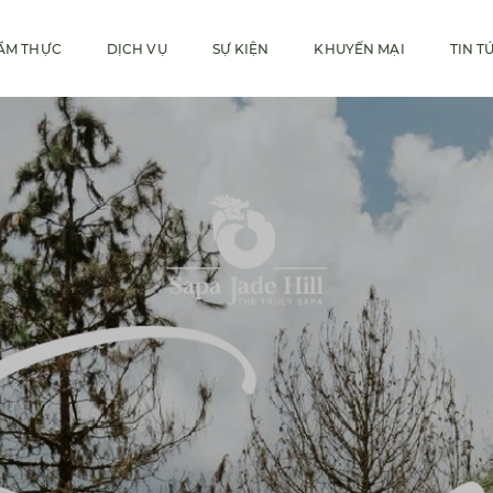
ẨM THỰC
DỊCH VỤ
SỰ KIỆN
KHUYẾN MẠI
TIN T