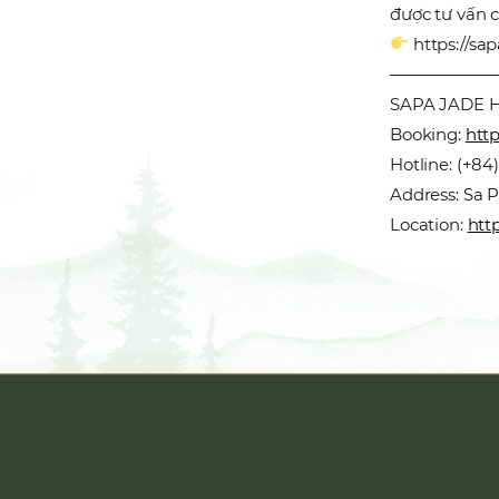
được tư vấn ch
https://sa
——————
SAPA JADE H
Booking:
http
Hotline: (+84
Address: Sa 
Location:
htt