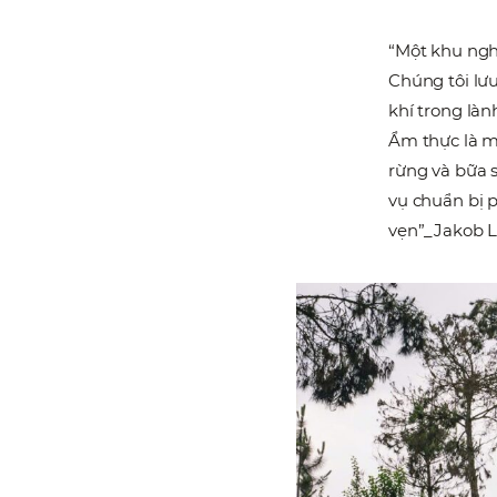
“Một khu ngh
Chúng tôi lư
khí trong làn
Ẩm thực là m
rừng và bữa s
vụ chuẩn bị 
vẹn”_Jakob 