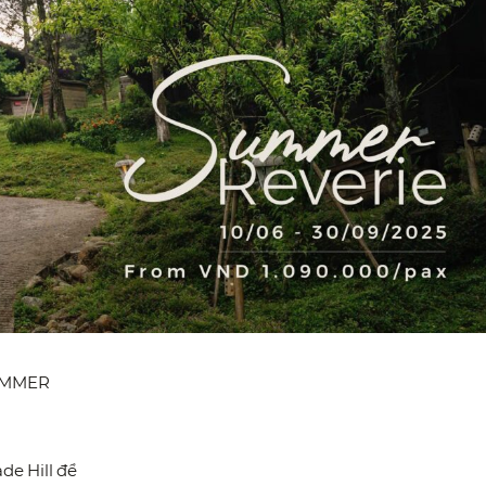
SUMMER
de Hill để