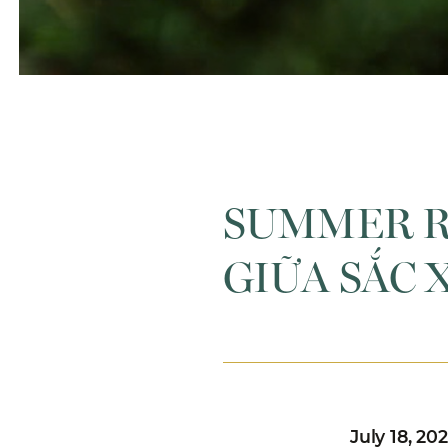
SUMMER R
GIỮA SẮC 
July 18, 20