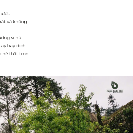
mướt.
mát và không
ơng vị núi
tay hay dịch
 hè thật trọn