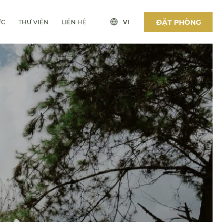
ĐẶT PHÒNG
ỨC
THƯ VIỆN
LIÊN HỆ
VI