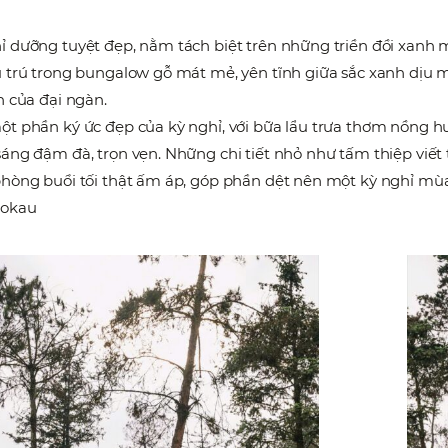
ỉ dưỡng tuyệt đẹp, nằm tách biệt trên những triền đồi xanh 
u trú trong bungalow gỗ mát mẻ, yên tĩnh giữa sắc xanh dịu 
h của đại ngàn.
ột phần ký ức đẹp của kỳ nghỉ, với bữa lẩu trưa thơm nồng hư
áng đậm đà, trọn vẹn. Những chi tiết nhỏ như tấm thiệp viết 
phòng buổi tối thật ấm áp, góp phần dệt nên một kỳ nghỉ mùa
Lokau