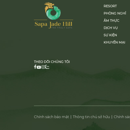
RESORT
PHÒNG NGHỈ
ẨM THỰC
DỊCH VỤ
SỰ KIỆN
KHUYẾN MẠI
THEO DÕI CHÚNG TÔI
Chính sách bảo mật
Thông tin chủ sở hữu
Chính sá