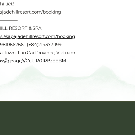
i tiết!
pajadehillresort.com/booking
————–
ILL RESORT & SPA
s://sapajadehillresort.com/booking
)981066266 | (+84)2143771199
Pa Town, Lao Cai Province, Vietnam
ps://g.page/r/Ccjt-P01PBzEEBM