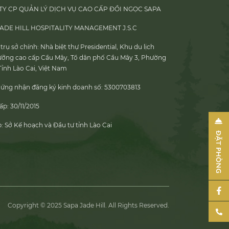
TY CP QUẢN LÝ DỊCH VỤ CAO CẤP ĐỒI NGỌC SAPA
JADE HILL HOSPITALITY MANAGEMENT J.S.C
 trụ sở chính:
Nhà biệt thự Presidential, Khu du lịch
ưỡng cao cấp Cầu Mây, Tổ dân phố Cầu Mây 3, Phường
Tỉnh Lào Cai, Việt Nam
hứng nhận đăng ký kinh doanh số:
5300703813
ấp:
30/11/2015
p:
Sở Kế hoạch và Đầu tư tỉnh Lào Cai
Copyright © 2025 Sapa Jade Hill. All Rights Reserved.