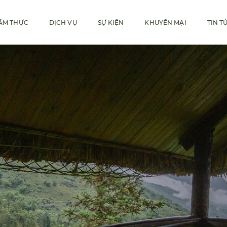
ẨM THỰC
DỊCH VỤ
SỰ KIỆN
KHUYẾN MẠI
TIN T