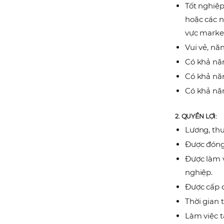
Tốt nghiệp
hoặc các n
vực market
Vui vẻ, nă
Có khả năn
Có khả nă
Có khả năn
2. QUYỀN LỢI:
Lương, th
Được đóng
Được làm v
nghiệp.
Được cấp q
Thời gian 
Làm việc t