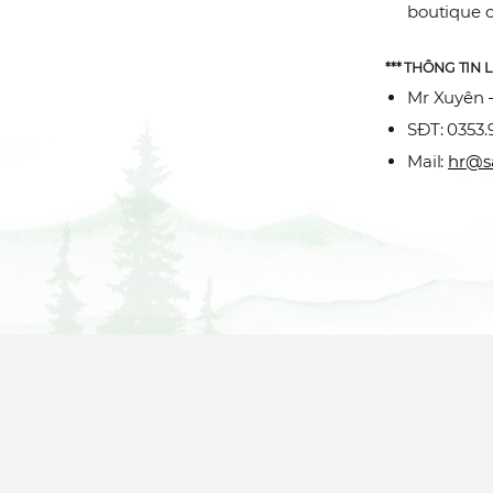
boutique c
*** THÔNG TIN 
Mr Xuyên 
SĐT: 0353.
Mail:
hr@sa