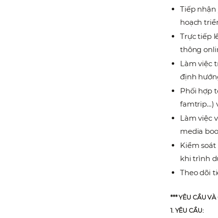
Tiếp nhận 
hoạch triể
Trực tiếp 
thông onlin
Làm việc t
định hướn
Phối hợp t
famtrip…) 
Làm việc v
media boo
Kiểm soát 
khi trình d
Theo dõi ti
*** YÊU CẦU VÀ
1. YÊU CẦU: