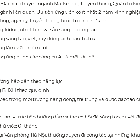
 Đại học chuyên ngành Marketing, Truyền thông, Quản trị ki
gành liên quan. Ưu tiên ứng viên có ít nhất 2 năm kinh nghiệ
ing, agency, truyền thông hoặc tổ chức sự kiện.
ng lượng, nhiệt tình và sẵn sàng đi công tác
g sáng tạo, viết, xây dựng kịch bản Tiktok
ng làm việc nhóm tốt
g ứng dụng các công cụ AI là một lợi thế
ưởng hấp dẫn theo năng lực
 BHXH theo quy định
iệc trong môi trường năng động, trẻ trung và được đào tạo 
uản lý trực tiếp hướng dẫn và tạo cơ hội để sáng tạo, quyết đị
thử việc: 01 tháng
ại Văn phòng Hà Nội, thường xuyên đi công tác tại những kh