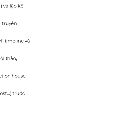
) và lập kế
g truyền
f, timeline và
ội thảo,
ction house,
ost…) trước