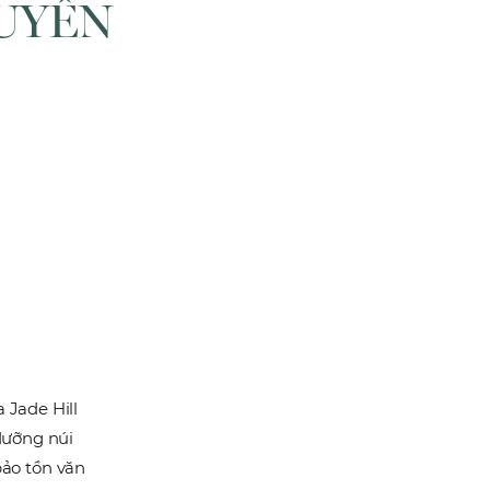
TUYỂN
 Jade Hill
dưỡng núi
bảo tồn văn