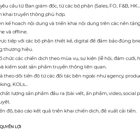
yêu cầu từ Ban giám đốc, từ các bộ phận (Sales, FO, F&B, HK…
n khai truyền thông phù hợp.
lên kế hoạch nội dung và triển khai nội dung trên các nền tản
e và offline.
rực tiếp với các bộ phận thiết kế, digital để đảm bảo đúng brie
g thương hiệu.
ổ chức các chiến dịch theo mùa vụ, sự kiện (lễ hội, đám cưới, h
và kiểm soát sản phẩm truyền thông liên quan.
à theo dõi tiến độ từ các đối tác bên ngoài như agency, produ
king, KOLs…
chất lượng sản phẩm đầu ra (bài viết, ấn phẩm, video, social p
uyệt.
ến độ, báo cáo kết quả triển khai chiến dịch, đề xuất cải tiến.
 QUYỀN LỢI