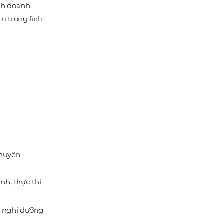
nh doanh
m trong lĩnh
chuyên
nh, thực thi
u nghỉ dưỡng