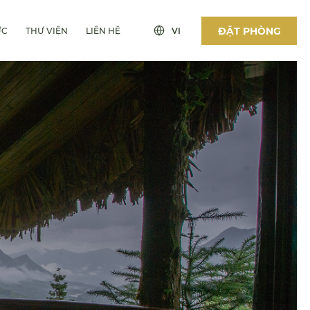
ĐẶT PHÒNG
ỨC
THƯ VIỆN
LIÊN HỆ
VI