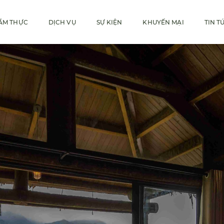
ẨM THỰC
DỊCH VỤ
SỰ KIỆN
KHUYẾN MẠI
TIN T