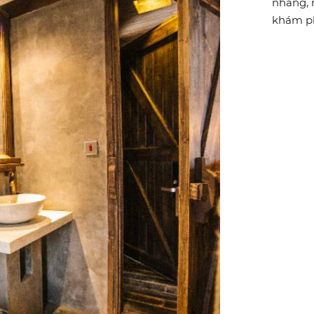
nhàng, n
khám ph