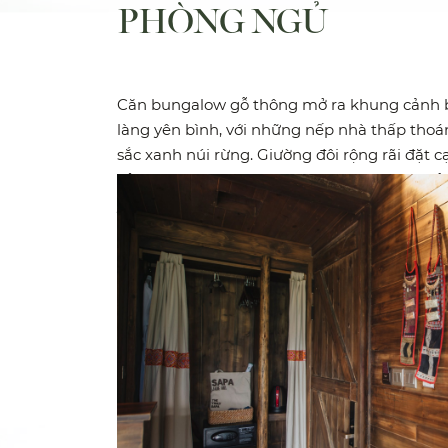
PHÒNG NGỦ
Căn bungalow gỗ thông mở ra khung cảnh 
làng yên bình, với những nếp nhà thấp thoá
sắc xanh núi rừng. Giường đôi rộng rãi đặt c
cửa lớn và ban công riêng là những góc nhỏ
yên để thả mình trong không khí dịu dàng 
sớm.