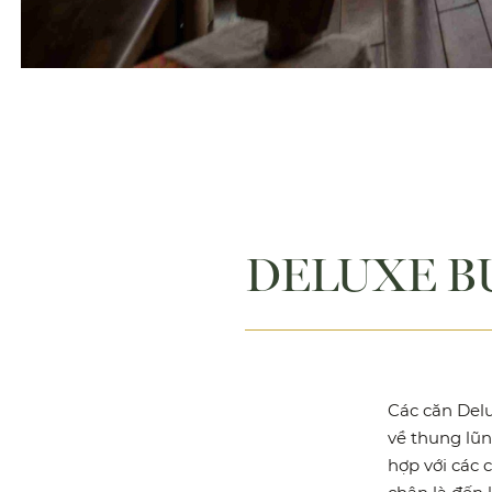
DELUXE 
Các căn Del
về thung lũ
hợp với các 