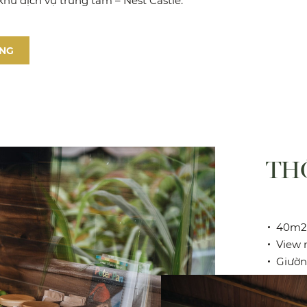
khu dịch vụ trung tâm – Nest Castle.
NG
THÔ
40m2
View 
Giườn
Phòn