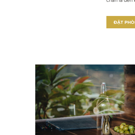
chân là đến 
ĐẶT PHÒ