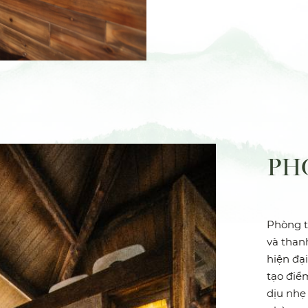
PH
Phòng t
và than
hiện đại
tạo điể
dịu nhẹ