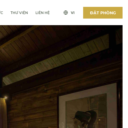
ĐẶT PHÒNG
ỨC
THƯ VIỆN
LIÊN HỆ
VI