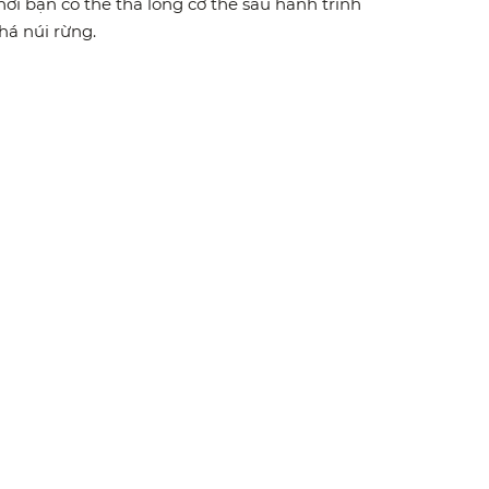
ơi bạn có thể thả lỏng cơ thể sau hành trình
á núi rừng.