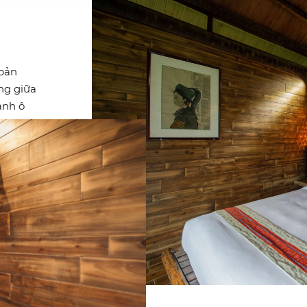
bản
ng giữa
ạnh ô
 bình
mỗi buổi