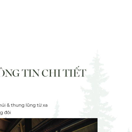
NG TIN CHI TIẾT
núi & thung lũng từ xa
g đôi
g tắm đứng