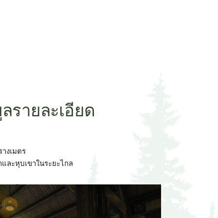
มูลรายละเอียด
รางเมตร
ขาและหุบเขาในระยะไกล
ำแบบยืน