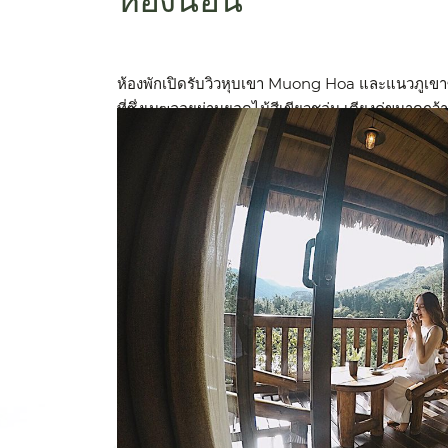
ห้องพักเปิดรับวิวหุบเขา Muong Hoa และแนวภูเขา
ที่ซึ่งเมฆลอยผ่านยอดไม้สีเขียวชอุ่ม เตียงคู่ขนาดกว้
หน้าต่างกระจกบานใหญ่ ให้คุณได้พักผ่อนในผ้าห่มอ
ชมทิวทัศน์ภูเขาเมื่อแสงแรกของวันส่องเข้ามา ระเบีย
เป็นมุมสงบเล็กๆ ที่คุณสามารถจิบชาร้อนและลิ้มรสลู
หมักหวานอมเปรี้ยว