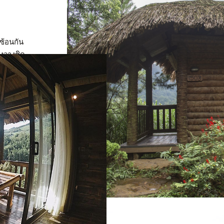
ซ้อนกัน
างวางชิด
บอุ่นและ
งส่วนตัว
กพรุน