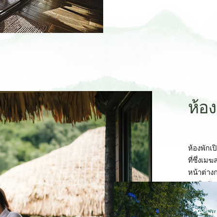
ห้อ
ห้องพักเ
ที่ซึ่งเม
หน้าต่าง
ชมทิวทัศ
เป็นมุมส
หมักหวาน