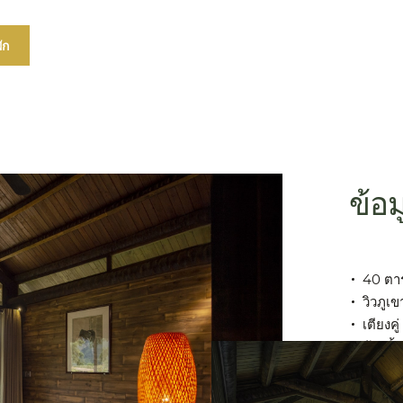
ัก
ข้อ
40 ตา
วิวภูเ
เตียงคู่
ห้องน้