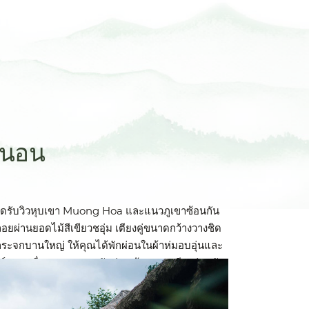
งนอน
ปิดรับวิวหุบเขา Muong Hoa และแนวภูเขาซ้อนกัน
ฆลอยผ่านยอดไม้สีเขียวชอุ่ม เตียงคู่ขนาดกว้างวางชิด
กระจกบานใหญ่ ให้คุณได้พักผ่อนในผ้าห่มอบอุ่นและ
น์ภูเขาเมื่อแสงแรกของวันส่องเข้ามา ระเบียงส่วนตัว
งบเล็กๆ ที่คุณสามารถจิบชาร้อนและลิ้มรสลูกพรุน
อมเปรี้ยว