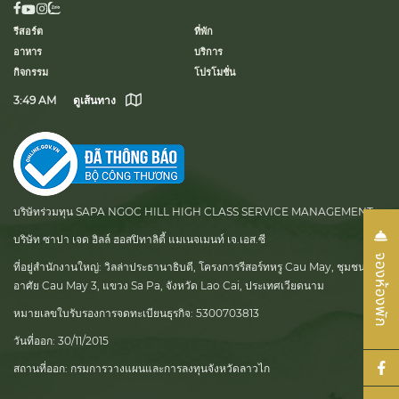
รีสอร์ต
ที่พัก
อาหาร
บริการ
กิจกรรม
โปรโมชั่น
3:49 AM
ดูเส้นทาง
บริษัทร่วมทุน SAPA NGOC HILL HIGH CLASS SERVICE MANAGEMENT
บริษัท ซาปา เจด ฮิลล์ ฮอสปิทาลิตี้ แมเนจเมนท์ เจ.เอส.ซี
ที่อยู่สำนักงานใหญ่:
วิลล่าประธานาธิบดี, โครงการรีสอร์ทหรู Cau May, ชุมชนที่อยู่
อาศัย Cau May 3, แขวง Sa Pa, จังหวัด Lao Cai, ประเทศเวียดนาม
หมายเลขใบรับรองการจดทะเบียนธุรกิจ:
5300703813
วันที่ออก:
30/11/2015
สถานที่ออก:
กรมการวางแผนและการลงทุนจังหวัดลาวไก